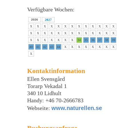
Verfügbare Wochen:
2026
2027
X
X
X
X
X
X
X
X
X
X
X
X
X
X
X
X
X
X
X
X
X
X
X
X
X
X
X
X
X
X
X
X
X
34
35
36
37
38
39
40
41
42
43
44
X
X
X
X
X
X
X
X
X
Kontaktinformation
Ellen Svensgård
Torarp Vekadal 1
340 10 Lidhult
Handy: +46 70-2666783
Webseite:
www.naturellen.se