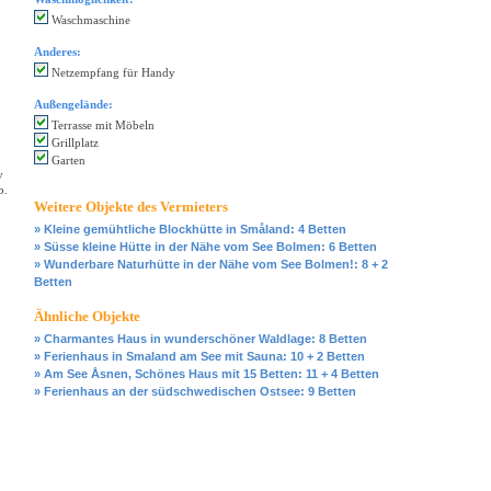
Waschmaschine
Anderes:
Netzempfang für Handy
Außengelände:
Terrasse mit Möbeln
Grillplatz
Garten
y
b.
Weitere Objekte des Vermieters
» Kleine gemühtliche Blockhütte in Småland: 4 Betten
» Süsse kleine Hütte in der Nähe vom See Bolmen: 6 Betten
» Wunderbare Naturhütte in der Nähe vom See Bolmen!: 8 + 2
Betten
Ähnliche Objekte
» Charmantes Haus in wunderschöner Waldlage: 8 Betten
» Ferienhaus in Smaland am See mit Sauna: 10 + 2 Betten
» Am See Åsnen, Schönes Haus mit 15 Betten: 11 + 4 Betten
» Ferienhaus an der südschwedischen Ostsee: 9 Betten