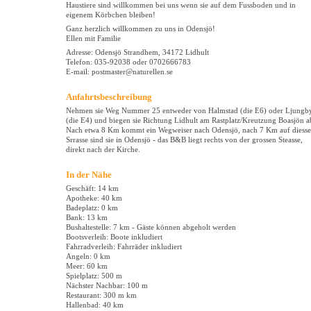
Haustiere sind willkommen bei uns wenn sie auf dem Fussboden und in
eigenem Körbchen bleiben!
Ganz herzlich willkommen zu uns in Odensjö!
Ellen mit Familie
Adresse: Odensjö Strandhem, 34172 Lidhult
Telefon: 035-92038 oder 0702666783
E-mail: postmaster@naturellen.se
Anfahrtsbeschreibung
Nehmen sie Weg Nummer 25 entweder von Halmstad (die E6) oder Ljungb
(die E4) und biegen sie Richtung Lidhult am Rastplatz/Kreutzung Boasjön a
Nach etwa 8 Km kommt ein Wegweiser nach Odensjö, nach 7 Km auf diesse
Srrasse sind sie in Odensjö - das B&B liegt rechts von der grossen Steasse,
direkt nach der Kirche.
In der Nähe
Geschäft: 14 km
Apotheke: 40 km
Badeplatz: 0 km
Bank: 13 km
Bushaltestelle: 7 km - Gäste können abgeholt werden
Bootsverleih: Boote inkludiert
Fahrradverleih: Fahrräder inkludiert
Angeln: 0 km
Meer: 60 km
Spielplatz: 500 m
Nächster Nachbar: 100 m
Restaurant: 300 m km
Hallenbad: 40 km