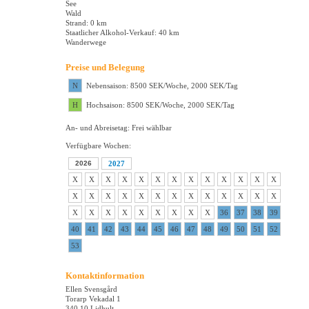
See
Wald
Strand: 0 km
Staatlicher Alkohol-Verkauf: 40 km
Wanderwege
Preise und Belegung
N
Nebensaison: 8500 SEK/Woche, 2000 SEK/Tag
H
Hochsaison: 8500 SEK/Woche, 2000 SEK/Tag
An- und Abreisetag: Frei wählbar
Verfügbare Wochen:
2026
2027
X
X
X
X
X
X
X
X
X
X
X
X
X
X
X
X
X
X
X
X
X
X
X
X
X
X
X
X
X
X
X
X
X
X
X
36
37
38
39
40
41
42
43
44
45
46
47
48
49
50
51
52
53
Kontaktinformation
Ellen Svensgård
Torarp Vekadal 1
340 10 Lidhult