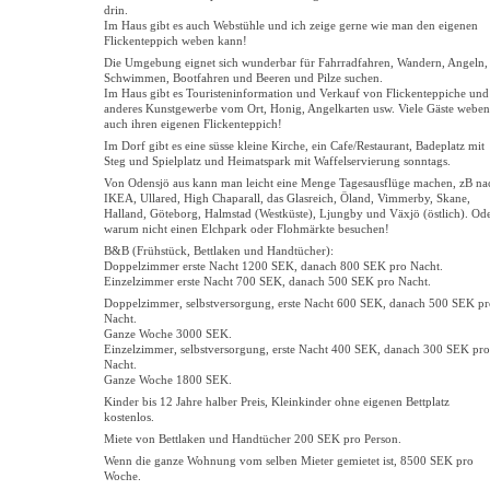
drin.
Im Haus gibt es auch Webstühle und ich zeige gerne wie man den eigenen
Flickenteppich weben kann!
Die Umgebung eignet sich wunderbar für Fahrradfahren, Wandern, Angeln,
Schwimmen, Bootfahren und Beeren und Pilze suchen.
Im Haus gibt es Touristeninformation und Verkauf von Flickenteppiche und
anderes Kunstgewerbe vom Ort, Honig, Angelkarten usw. Viele Gäste weben
auch ihren eigenen Flickenteppich!
Im Dorf gibt es eine süsse kleine Kirche, ein Cafe/Restaurant, Badeplatz mit
Steg und Spielplatz und Heimatspark mit Waffelservierung sonntags.
Von Odensjö aus kann man leicht eine Menge Tagesausflüge machen, zB na
IKEA, Ullared, High Chaparall, das Glasreich, Öland, Vimmerby, Skane,
Halland, Göteborg, Halmstad (Westküste), Ljungby und Växjö (östlich). Od
warum nicht einen Elchpark oder Flohmärkte besuchen!
B&B (Frühstück, Bettlaken und Handtücher):
Doppelzimmer erste Nacht 1200 SEK, danach 800 SEK pro Nacht.
Einzelzimmer erste Nacht 700 SEK, danach 500 SEK pro Nacht.
Doppelzimmer, selbstversorgung, erste Nacht 600 SEK, danach 500 SEK pr
Nacht.
Ganze Woche 3000 SEK.
Einzelzimmer, selbstversorgung, erste Nacht 400 SEK, danach 300 SEK pro
Nacht.
Ganze Woche 1800 SEK.
Kinder bis 12 Jahre halber Preis, Kleinkinder ohne eigenen Bettplatz
kostenlos.
Miete von Bettlaken und Handtücher 200 SEK pro Person.
Wenn die ganze Wohnung vom selben Mieter gemietet ist, 8500 SEK pro
Woche.