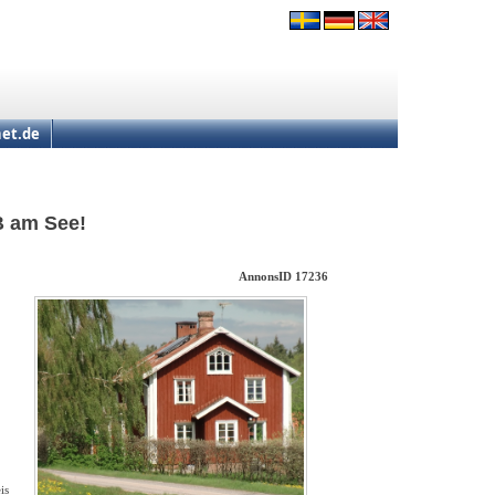
et.de
B am See!
AnnonsID 17236
is