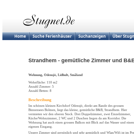
Home
Suche Ferienhäuser
Suchanzeigen
Über Stugn
Strandhem - gemütliche Zimmer und B&
Wohnung, Odensjö, Lidhult, Småland
Wohnfläche: 110 m2
Anzahl Zimmer: 5
Anzahl Betten: 8
Beschreibung
Im schönen kleinen Kirchdorf Odensjö, direkt am Rande des grossen
Binnensees Bolmen, liegt das kleine, gemütliche B&B, Strandhem. Hier
vermieten wir den oberen Stock. Drei Doppelzimmer, zwei Einzelzimmer,
Küche/Wohnzimmer, 2 WC und 2 Duschen liegen da am Korridor. Die
Wohnung hat auch einen grossen Balkon mit Blick auf das Wasser und einen
eigenen Eingang.
Unsere Zimmer sind persönlich und sehr gemütlich und Wlan/Wifi ist im Pre