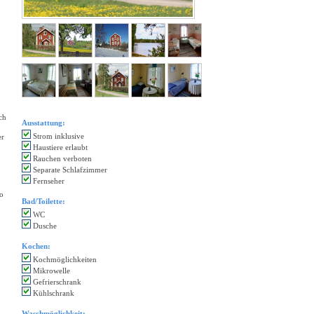
ch
Ausstattung:
Strom inklusive
er
Haustiere erlaubt
Rauchen verboten
Separate Schlafzimmer
Fernseher
o
Bad/Toilette:
WC
Dusche
Kochen:
Kochmöglichkeiten
Mikrowelle
Gefrierschrank
Kühlschrank
Waschmöglichkeit: