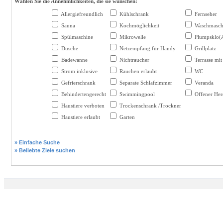
Wählen Sie die Annehmlichkeiten, die sie wünschen:
Allergiefreundlich
Kühlschrank
Fernseher
Sauna
Kochmöglichkeit
Waschmasch
Spülmaschine
Mikrowelle
Plumpsklo(A
Dusche
Netzempfang für Handy
Grillplatz
Badewanne
Nichtraucher
Terrasse mi
Strom inklusive
Rauchen erlaubt
WC
Gefrierschrank
Separate Schlafzimmer
Veranda
Behindertengerecht
Swimmingpool
Offener He
Haustiere verboten
Trockenschrank /Trockner
Haustiere erlaubt
Garten
» Einfache Suche
» Beliebte Ziele suchen