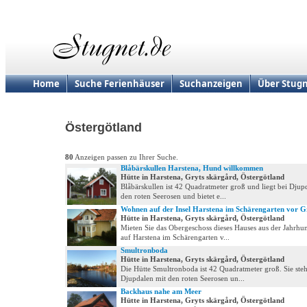
Home
Suche Ferienhäuser
Suchanzeigen
Über Stugn
Östergötland
80
Anzeigen passen zu Ihrer Suche.
Blåbärskullen Harstena, Hund willkommen
Hütte in Harstena, Gryts skärgård, Östergötland
Blåbärskullen ist 42 Quadratmeter groß und liegt bei Djup
den roten Seerosen und bietet e...
Wohnen auf der Insel Harstena im Schärengarten vor G
Hütte in Harstena, Gryts skärgård, Östergötland
Mieten Sie das Obergeschoss dieses Hauses aus der Jahrh
auf Harstena im Schärengarten v...
Smultronboda
Hütte in Harstena, Gryts skärgård, Östergötland
Die Hütte Smultronboda ist 42 Quadratmeter groß. Sie steh
Djupdalen mit den roten Seerosen un...
Backhaus nahe am Meer
Hütte in Harstena, Gryts skärgård, Östergötland