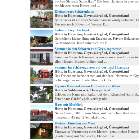
Suchen Sie nach Saltkråkan? Die Insel Harstena ist eine sc
mit kleinen roten Hütten und ...
Kleines rotes Schärenhaus
Hütte in Harstena, Gryts skärgård, Östergötland
Björkbacka ist ein rotes Schärenhaus in windgeschützter L
Terrasse nach Süden und Westen. B...
Cabin in Gryt Archipel
Hütte in Harstena, Gryts skärgård, Östergötland
Gemütliche kleine Hütte mit Etagenbett. Private Holzterras
Gartenmöbeln. Küchenbereich mit H...
Sommer in den Schären von Gryt, tageweise
Hütte in Harstena, Gryts skärgård, Östergötland
Kommen Sie nach Harstena, wenn es am allerschönsten ist
allen Hängen Blumen blühen und ...
Sommer im Schärengarten auf der Insel Harstena
Hütte in Harstena, Gryts skärgård, Östergötland
Das Ferienhaus befindet sich auf der Insel Harstena im Gry
Schärengarten und bietet Meerblick. Es...
Eigenes Haus auf einem Hof nahe am Wasser
Hütte in Valdemarsvik, Östergötland
Erleben Sie Natur und Kultur auf dem Küstenhof Sandvik
Ferienhaus Gårdsflygeln verfügt übe...
Haus mit Meeblick
Hütte in Harstena, Gryts skärgård, Östergötland
Neues Haus , 100 m vom Meer, mit herrlichem Ausblick, 
, insgesamt 45 m2. 2 Schlafzimme...
Kleines Häuschen am Meer
Hütte in Harstena, Gryts skärgård, Östergötland
Tagesweise Vermietung eines kleinen, gemütlichen Häusch
(Gartenhaus) mit Miniküche, kleinem Ess...