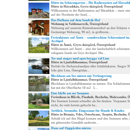
Hütte im Schärengarten – Die Radiostation auf Härads
Hütte in Häradskär, Gryts skärgård, Östergötland
Willkommen in der Radiostation auf Häradskär – einer ein
auf der Nordseite der Insel, ...
Das Hofhaus auf dem Sandvik-Hof
Wohnung in Valdemarsvik, Östergötland
Wohnung auf unserem Küstenbauernhof an den Schären v
Geräumige Wohnung, 90 m2, in größerem...
Ferienhäuser auf Ämtö – wunderschöne Schäreninsel im
Archipel
Hütte in Ämtö, Gryts skärgård, Östergötland
Willkommen auf Ämtö – eine der landschaftlich schönste
ruhigsten Inseln im Gryt-Archipel. Hie...
Tre små stugor med egen brygga vid Lien
Hütte in Ljusfallshammar, Östergötland
Perfekt för flerbarnsfamiljen eller fritidsfiskaren. Stugor 
från sjön Lien, Östergötlan...
Blockhaus am See mieten mit Verlängerung
Hütte in Ljusfallshammar, Östergötland
Blockhaus in Ljusfallshammar zu mieten. Ein Schlafzimm
hat mit der Oberfläche 18 m2 . L...
Eine Idylle am see Sommen
Ferienhaus in Blåvik, Flanhult, Boxholm, Malexander, 
Der Sommer kommt schneller als Sie denken. Verpassen Si
nicht, da viele bereits gebucht ha...
Seeblick. Seennähe. Eingezäunt für Hunde & Kinder.
Hütte in Rönnäs, Ydre, Österbymo, Torpön, Boxholm, Ö
Sobald ich auf den Hügel komme und den Sommen sehe, d
ein glitzerndes Gemälde ausbreite...
Haus auf Oppgården mieten