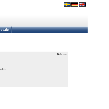
et.de
Dalarna
redra.