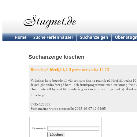
Home
Suche Ferienhäuser
Suchanzeigen
Über Stugn
Suchanzeige löschen
Boende på Idrefjäll, 1-2 personer vecka 10-13
Vi önskar hyra boende till vår son som ska ha praktik på Idrefjäll vecka 1
år och går andra året på barn- och fritidsprogrammet med inriktning fritid
Om ni inte vill hyra ut till minderårig så kan mormor följa med :-). Återk
Lina Jerpö
0735-120081
Suchanzeige wurde eingestellt: 2025-10-07 12:04:05
Passwort: