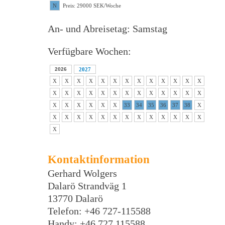
N
Preis: 29000 SEK/Woche
An- und Abreisetag: Samstag
Verfügbare Wochen:
2026
2027
X
X
X
X
X
X
X
X
X
X
X
X
X
X
X
X
X
X
X
X
X
X
X
X
X
X
X
X
X
X
X
X
33
34
35
36
37
38
X
X
X
X
X
X
X
X
X
X
X
X
X
X
X
Kontaktinformation
Gerhard Wolgers
Dalarö Strandväg 1
13770 Dalarö
Telefon: +46 727-115588
Handy: +46 727 115588