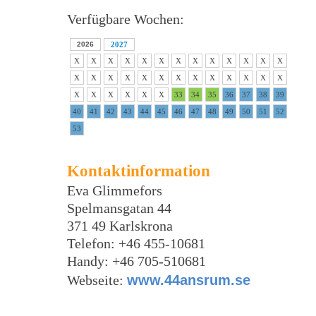
Verfügbare Wochen:
2026
2027
X
X
X
X
X
X
X
X
X
X
X
X
X
X
X
X
X
X
X
X
X
X
X
X
X
X
X
X
X
X
X
X
33
34
35
36
37
38
39
40
41
42
43
44
45
46
47
48
49
50
51
52
53
Kontaktinformation
Eva Glimmefors
Spelmansgatan 44
371 49 Karlskrona
Telefon: +46 455-10681
Handy: +46 705-510681
Webseite:
www.44ansrum.se