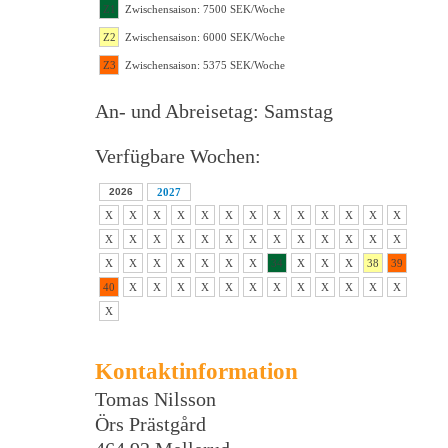
Z1
Zwischensaison: 7500 SEK/Woche
Z2
Zwischensaison: 6000 SEK/Woche
Z3
Zwischensaison: 5375 SEK/Woche
An- und Abreisetag: Samstag
Verfügbare Wochen:
2026
2027
X
X
X
X
X
X
X
X
X
X
X
X
X
X
X
X
X
X
X
X
X
X
X
X
X
X
X
X
X
X
X
X
X
34
X
X
X
38
39
40
X
X
X
X
X
X
X
X
X
X
X
X
X
Kontaktinformation
Tomas Nilsson
Örs Prästgård