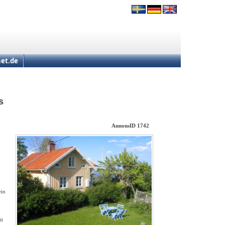
et.de
s
AnnonsID 1742
ein
it