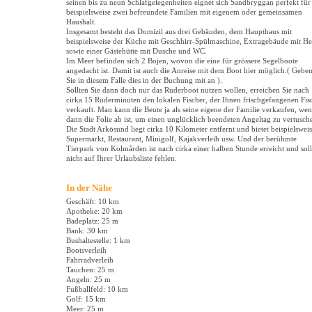
seinen bis zu neun Schlafgelegenheiten eignet sich Sandbryggan perfekt für
beispielsweise zwei befreundete Familien mit eigenem oder gemeinsamen
Haushalt.
Insgesamt besteht das Domizil aus drei Gebäuden, dem Haupthaus mit
beispielsweise der Küche mit Geschhirr-Spülmaschine, Extragebäude mit H
sowie einer Gästehütte mit Dusche und WC.
Im Meer befinden sich 2 Bojen, wovon die eine für grössere Segelboote
angedacht ist. Damit ist auch die Anreise mit dem Boot hier möglich.( Gebe
Sie in diesem Falle dies in der Buchung mit an ).
Sollten Sie dann doch nur das Ruderboot nutzen wollen, erreichen Sie nach
cirka 15 Ruderminuten den lokalen Fischer, der Ihnen frischgefangenen Fis
verkauft. Man kann die Beute ja als seine eigene der Familie verkaufen, we
dann die Folie ab ist, um einen unglücklich beendeten Angeltag zu vertusch
Die Stadt Arkösund liegt cirka 10 Kilometer entfernt und bietet beispielswei
Supermarkt, Restaurant, Minigolf, Kajakverleih usw. Und der berühmte
Tierpark von Kolmården ist nach cirka einer halben Stunde erreicht und soll
nicht auf Ihrer Urlaubsliste fehlen.
In der Nähe
Geschäft: 10 km
Apotheke: 20 km
Badeplatz: 25 m
Bank: 30 km
Bushaltestelle: 1 km
Bootsverleih
Fahrradverleih
Tauchen: 25 m
Angeln: 25 m
Fußballfeld: 10 km
Golf: 15 km
Meer: 25 m