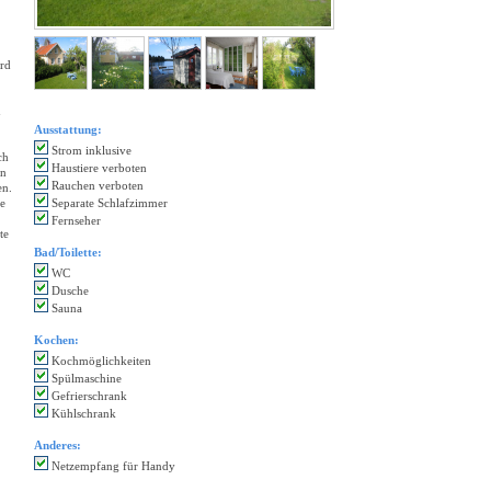
erd
n
Ausstattung:
Strom inklusive
ch
Haustiere verboten
nn
Rauchen verboten
en.
se
Separate Schlafzimmer
Fernseher
te
Bad/Toilette:
WC
Dusche
Sauna
Kochen:
Kochmöglichkeiten
Spülmaschine
Gefrierschrank
Kühlschrank
Anderes:
Netzempfang für Handy