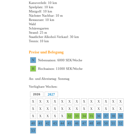
Kanuverleih: 10 km
Spielplatz: 10 km
Minigolf: 10 km
Nächster Nachbar: 10 m
Restaurant: 10 km
Wald
Schärengarten
Strand: 25 m
Staatlicher Alkohol-Verkauf: 30 km
Tennis: 10 km
Preise und Belegung
N
Nebensaison: 6000 SEK/Woche
H
Hochsaison: 11000 SEK/Woche
An- und Abreisetag: Sonntag
Verfügbare Wochen:
2026
2027
X
X
X
X
X
X
X
X
X
X
X
X
X
X
X
X
X
X
X
X
X
X
X
X
X
X
X
X
X
X
X
32
33
34
35
36
37
38
39
40
41
42
43
44
45
46
47
48
49
50
51
52
53