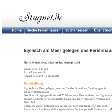
Home
Suche Ferienhäuser
Suchanzeigen
Über Stugn
Idyllisch am Meer gelegen das Ferienhau
Hütte, Kolmården, Vikbolandet, Östergötland
Wohnfläche: 150 m2
Anzahl Zimmer: 9
Anzahl Betten: 9 + 1 Extrabett
Beschreibung
Idyllisch am Meer gelegen, erwartet Sie das Ferienhaus Sandbryggan im
schönen Östergötland.
Das Domizil liegt gerade einmal 25 Meter vom Meer entfernt, verfügt über 
grosses Grundstück, holzbeheizter Sauna und einer verglasten Veranda mit
Meerblick.
Unten am Wasser befindet sich ein eigener Steg mit dazugehörigen Boot,
Ruderboot – hier bietet sich ausgezeichnete Fischungsmöglichkeiten an… M