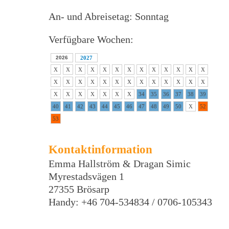
An- und Abreisetag: Sonntag
Verfügbare Wochen:
2026
2027
X
X
X
X
X
X
X
X
X
X
X
X
X
X
X
X
X
X
X
X
X
X
X
X
X
X
X
X
X
X
X
X
X
34
35
36
37
38
39
40
41
42
43
44
45
46
47
48
49
50
X
52
53
Kontaktinformation
Emma Hallström & Dragan Simic
Myrestadsvägen 1
27355 Brösarp
Handy: +46 704-534834 / 0706-105343