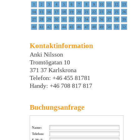
1
2
3
4
5
6
7
8
9
10
11
12
13
14
15
16
17
18
19
20
21
22
23
24
25
26
27
28
29
30
31
32
33
34
35
36
37
38
39
40
41
42
43
44
45
46
47
48
49
50
51
52
Kontaktinformation
Anki Nilsson
Tromtögatan 10
371 37 Karlskrona
Telefon: +46 455 81781
Handy: +46 708 817 817
Buchungsanfrage
Name:
Telefon: